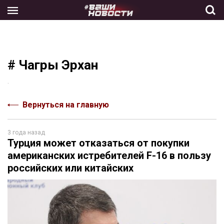
Skip
to
the
content
# Чагры Эрхан
.
Вернуться на главную
3 года назад
Турция может отказаться от покупки
американских истребителей F-16 в пользу
российских или китайских