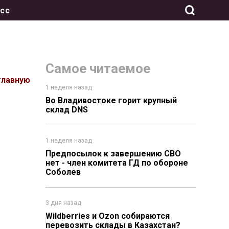
сс
Самое читаемое
главную
1 неделя назад
Во Владивостоке горит крупный
склад DNS
1 неделя назад
Предпосылок к завершению СВО
нет - член комитета ГД по обороне
Соболев
3 дня назад
Wildberries и Ozon собираются
перевозить склады в Казахстан?