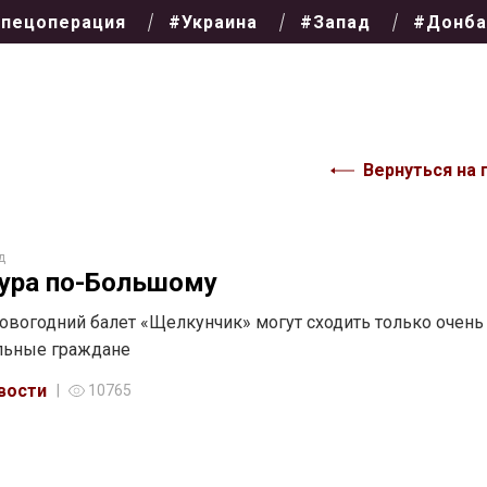
пецоперация
#Украина
#Запад
#Донба
Вернуться на 
д
ура по-Большому
овогодний балет «Щелкунчик» могут сходить только очень
льные граждане
вости
10765