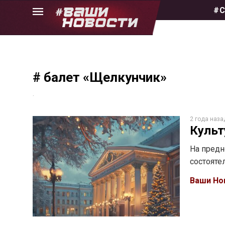
Skip
#С
to
the
content
# балет «Щелкунчик»
.
2 года наза
Культ
На предн
состояте
Ваши Но