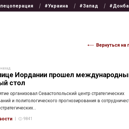
пецоперация
#Украина
#Запад
#Донба
Вернуться на 
 назад
лице Иордании прошел международны
ый стол
тие организовал Севастопольский центр стратегических
аний и политологического прогнозирования в сотрудничес
стратегических…
вости
9841