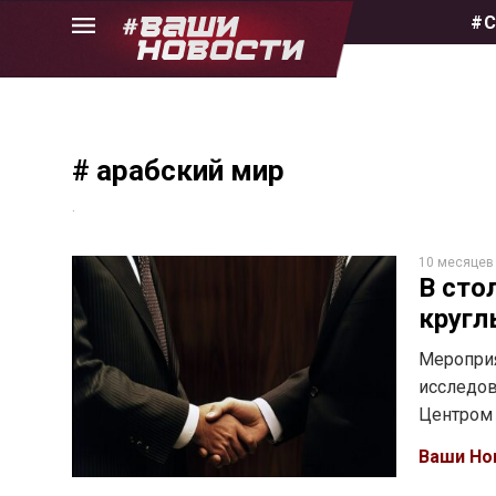
Skip
#С
to
the
content
# арабский мир
.
10 месяцев
В сто
кругл
Мероприя
исследов
Центром 
Ваши Но