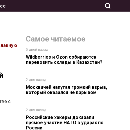
сс
Самое читаемое
главную
5 дней назад
Wildberries и Ozon собираются
перевозить склады в Казахстан?
й
2 дня назад
Москвичей напугал громкий взрыв,
который оказался не взрывом
тве с
2 дня назад
Российские хакеры доказали
прямое участие НАТО в ударах по
России