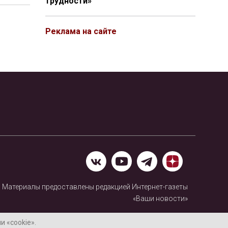
трудности»
Реклама на сайте
Материалы предоставлены редакцией Интернет-газеты
«Ваши новости»
Нашли ошибку? Выделите ее и нажмите Ctrl+Enter
 «cookie».