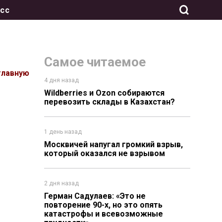
сс
Самое читаемое
главную
4 дня назад
Wildberries и Ozon собираются
перевозить склады в Казахстан?
1 день назад
Москвичей напугал громкий взрыв,
который оказался не взрывом
2 дня назад
Герман Садулаев: «Это не
повторение 90-х, но это опять
катастрофы и всевозможные