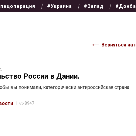
пецоперация
#Украина
#Запад
#Донба
Вернуться на 
д
ьство России в Дании.
тобы вы понимали, категорически антироссийская страна
вости
8947