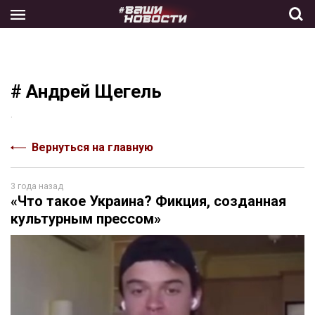
Skip
to
the
content
# Андрей Щегель
.
Вернуться на главную
3 года назад
«Что такое Украина? Фикция, созданная
культурным прессом»