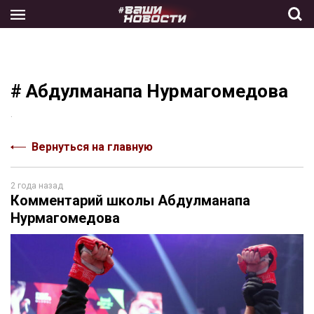
Skip
to
the
content
# Абдулманапа Нурмагомедова
.
Вернуться на главную
2 года назад
Комментарий школы Абдулманапа
Нурмагомедова