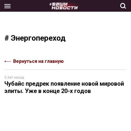
Skip
to
the
content
# Энергопереход
.
Вернуться на главную
5 лет назад
Чубайс предрек появление новой мировой
элиты. Уже в конце 20-х годов