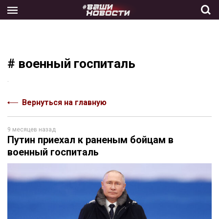
Skip
to
the
content
# военный госпиталь
.
Вернуться на главную
9 месяцев назад
Путин приехал к раненым бойцам в
военный госпиталь