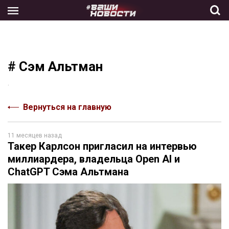
Skip
to
the
content
# Сэм Альтман
.
Вернуться на главную
11 месяцев назад
Такер Карлсон пригласил на интервью
миллиардера, владельца Open AI и
ChatGPT Сэма Альтмана