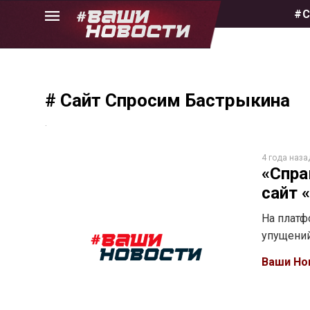
Skip
#С
to
the
content
# Сайт Спросим Бастрыкина
.
4 года наза
«Спра
сайт 
На платф
упущений
Ваши Но