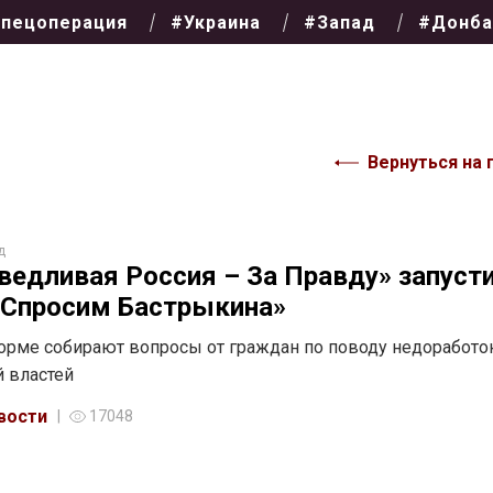
пецоперация
#Украина
#Запад
#Донба
Вернуться на 
д
ведливая Россия – За Правду» запуст
«Спросим Бастрыкина»
орме собирают вопросы от граждан по поводу недоработо
 властей
вости
17048