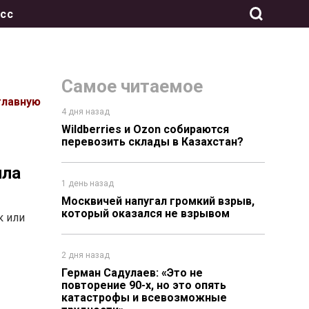
сс
Самое читаемое
главную
4 дня назад
Wildberries и Ozon собираются
перевозить склады в Казахстан?
ила
1 день назад
Москвичей напугал громкий взрыв,
который оказался не взрывом
к или
2 дня назад
Герман Садулаев: «Это не
повторение 90-х, но это опять
катастрофы и всевозможные