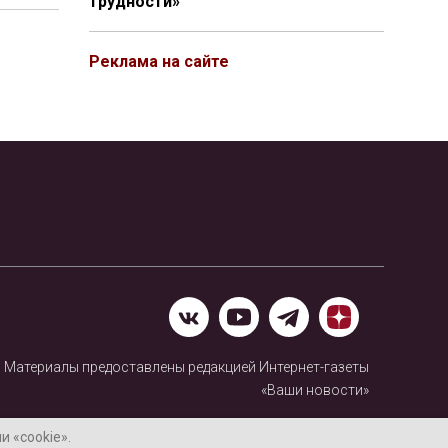
трудности»
Реклама на сайте
Материалы предоставлены редакцией Интернет-газеты
«Ваши новости»
Нашли ошибку? Выделите ее и нажмите Ctrl+Enter
 «cookie».