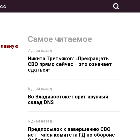
сс
Самое читаемое
главную
7 дней назад
Никита Третьяков: «Прекращать
СВО прямо сейчас – это означает
сдаться»
6 дней назад
Во Владивостоке горит крупный
склад DNS
6 дней назад
Предпосылок к завершению СВО
нет - член комитета ГД по обороне