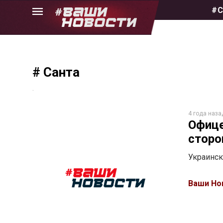
Skip
#С
to
the
content
# Санта
.
4 года наза
Офице
сторо
Украинск
Ваши Но