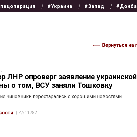
пецоперация
#Украина
#Запад
#Донба
Вернуться на 
д
р ЛНР опроверг заявление украинской
ны о том, ВСУ заняли Тошковку
ие чиновники перестарались с хорошими новостями
вости
11782