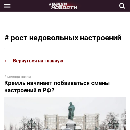
Skip
to
the
content
# рост недовольных настроений
.
Вернуться на главную
2 месяца назад
Кремль начинает побаиваться смены
настроений в РФ?