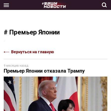
Skip
to
the
content
# Премьер Японии
.
Вернуться на главную
9 месяцев назад
Премьер Японии отказала Трампу