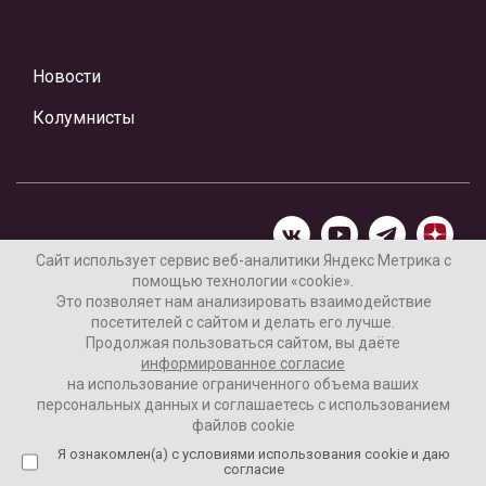
Новости
Колумнисты
Сайт использует сервис веб-аналитики Яндекс Метрика с
помощью технологии «cookie».
Материалы предоставлены редакцией Интернет-газеты
Это позволяет нам анализировать взаимодействие
«Ваши новости»
посетителей с сайтом и делать его лучше.
Продолжая пользоваться сайтом, вы даёте
Нашли ошибку? Выделите ее и нажмите Ctrl+Enter
информированное согласие
на использование ограниченного объема ваших
персональных данных и соглашаетесь с использованием
файлов cookie
16+
Согласие пользователя на обработку данных
Я ознакомлен(а) с условиями использования cookie и даю
согласие
Реклама на сайте