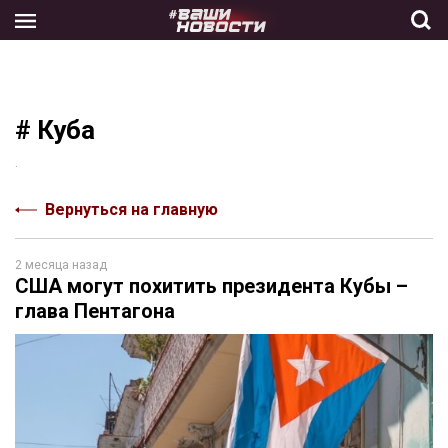
Skip
to
the
content
# Куба
.
Вернуться на главную
2 месяца назад
США могут похитить президента Кубы –
глава Пентагона