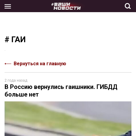
Skip
to
the
content
# ГАИ
.
Вернуться на главную
2 года назад
В Россию вернулись гаишники. ГИБДД
больше нет